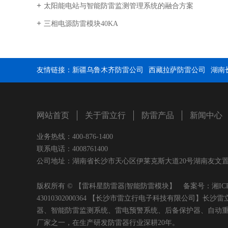
太阳能电站与智能防雷监测管理系统的融合方案
三相电源防雷模块40KA
友情链接：
新疆乌鲁木齐防雷公司
西藏拉萨防雷公司
湖南
网站首页
关于雷立行
防雷产品
新闻中心
业务热线：400-876-1400
联系电话：4008761400
公司地址：湖南省长沙市天心区伊莱克斯大道20号湖南友文置业有限公司
版权所有 © 【雷科星防雷器|智能防雷模块】 备案号：
湘IC
43010302000364 【长沙市雷立行电子科技有限公司
器、智能防雷监测系统、雷电预警系统、后备保护器、自动
厂家之一，在生产研发防雷器行业深耕20年。