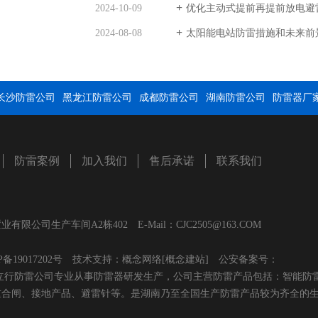
2024-10-09
优化主动式提前再提前放电避
2024-08-08
太阳能电站防雷措施和未来前
长沙防雷公司
黑龙江防雷公司
成都防雷公司
湖南防雷公司
防雷器厂
防雷案例
加入我们
售后承诺
联系我们
生产车间A2栋402 E-Mail：CJC2505@163.COM
P备19017202号
技术支持：
概念网络
[概念建站]
公安备案号：
】长沙雷立行防雷公司专业从事防雷器研发生产，公司主营防雷产品包括：智能防
重合闸、接地产品、避雷针等。是湖南乃至全国生产防雷产品较为齐全的