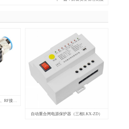
天馈线防雷器（LKX-ST）（BNC、RF接口、L9接口、（N(L16)、SMA接口、英制F接口等）
自动重合闸电源保护器（三相LKX-ZD）