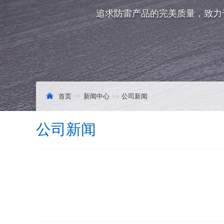
追求防雷产品的完美质量，致力
首页
新闻中心
公司新闻
公司新闻