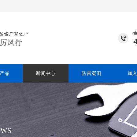
产品
新闻中心
防雷案例
加
EWS